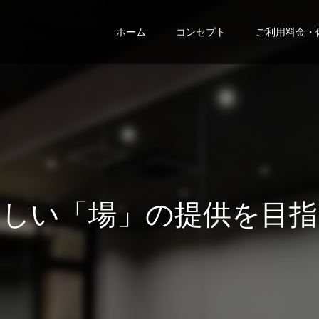
ホーム
コンセプト
ご利用料金・
い
「
場
」
の
提
供
を
目
指
し