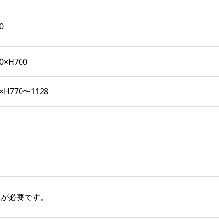
0
0×H700
×H770〜1128
約が必要です。