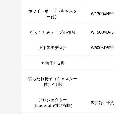
ホワイトボード（キャスタ
W1200×H90
ー付）
折りたたみテーブル×8台
W1500×D45
上下昇降デスク
W600×D520
丸椅子×12脚
背もたれ椅子（キャスター
付）×４脚
プロジェクター
※事前に予
（Bluetooth機能搭載）