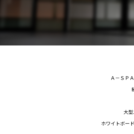
Ａ－ＳＰＡ
大型
ホワイトボー