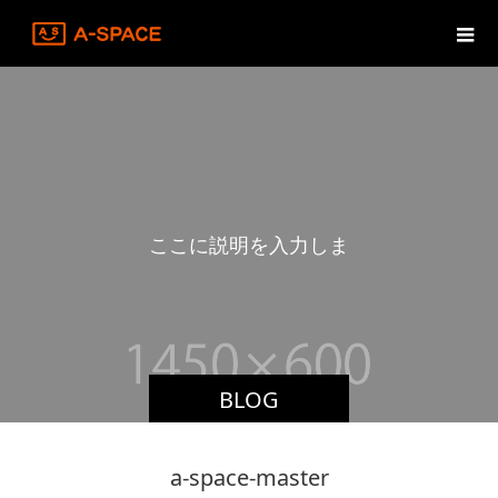
こ
こ
に
説
明
を
入
力
し
ま
す
BLOG
a-space-master